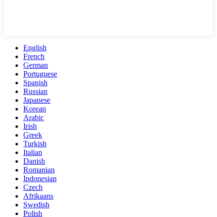
English
French
German
Portuguese
Spanish
Russian
Japanese
Korean
Arabic
Irish
Greek
Turkish
Italian
Danish
Romanian
Indonesian
Czech
Afrikaans
Swedish
Polish