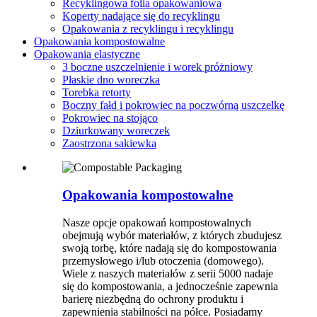
Recyklingowa folia opakowaniowa
Koperty nadające się do recyklingu
Opakowania z recyklingu i recyklingu
Opakowania kompostowalne
Opakowania elastyczne
3 boczne uszczelnienie i worek próżniowy
Płaskie dno woreczka
Torebka retorty
Boczny fałd i pokrowiec na poczwórną uszczelkę
Pokrowiec na stojąco
Dziurkowany woreczek
Zaostrzona sakiewka
Opakowania kompostowalne
Nasze opcje opakowań kompostowalnych
obejmują wybór materiałów, z których zbudujesz
swoją torbę, które nadają się do kompostowania
przemysłowego i/lub otoczenia (domowego).
Wiele z naszych materiałów z serii 5000 nadaje
się do kompostowania, a jednocześnie zapewnia
barierę niezbędną do ochrony produktu i
zapewnienia stabilności na półce. Posiadamy