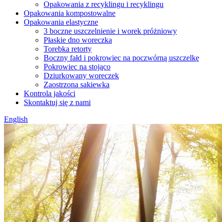
Opakowania z recyklingu i recyklingu
Opakowania kompostowalne
Opakowania elastyczne
3 boczne uszczelnienie i worek próżniowy
Płaskie dno woreczka
Torebka retorty
Boczny fałd i pokrowiec na poczwórną uszczelkę
Pokrowiec na stojąco
Dziurkowany woreczek
Zaostrzona sakiewka
Kontrola jakości
Skontaktuj się z nami
English