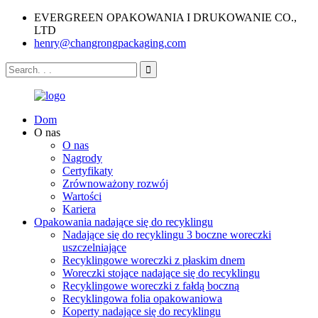
EVERGREEN OPAKOWANIA I DRUKOWANIE CO.,
LTD
henry@changrongpackaging.com
Dom
O nas
O nas
Nagrody
Certyfikaty
Zrównoważony rozwój
Wartości
Kariera
Opakowania nadające się do recyklingu
Nadające się do recyklingu 3 boczne woreczki
uszczelniające
Recyklingowe woreczki z płaskim dnem
Woreczki stojące nadające się do recyklingu
Recyklingowe woreczki z fałdą boczną
Recyklingowa folia opakowaniowa
Koperty nadające się do recyklingu