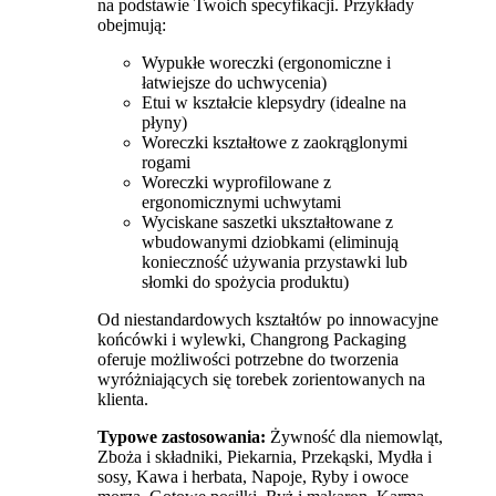
na podstawie Twoich specyfikacji. Przykłady
obejmują:
Wypukłe woreczki (ergonomiczne i
łatwiejsze do uchwycenia)
Etui w kształcie klepsydry (idealne na
płyny)
Woreczki kształtowe z zaokrąglonymi
rogami
Woreczki wyprofilowane z
ergonomicznymi uchwytami
Wyciskane saszetki ukształtowane z
wbudowanymi dziobkami (eliminują
konieczność używania przystawki lub
słomki do spożycia produktu)
Od niestandardowych kształtów po innowacyjne
końcówki i wylewki, Changrong Packaging
oferuje możliwości potrzebne do tworzenia
wyróżniających się torebek zorientowanych na
klienta.
Typowe zastosowania:
Żywność dla niemowląt,
Zboża i składniki, Piekarnia, Przekąski, Mydła i
sosy, Kawa i herbata, Napoje, Ryby i owoce