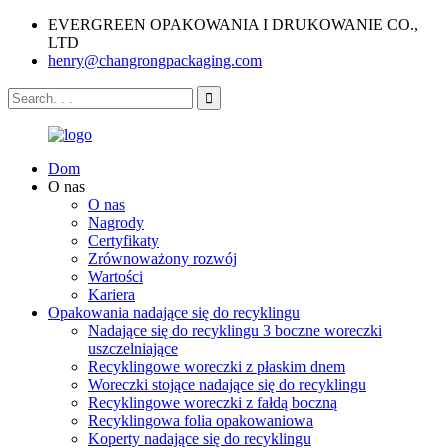
EVERGREEN OPAKOWANIA I DRUKOWANIE CO.,
LTD
henry@changrongpackaging.com
Dom
O nas
O nas
Nagrody
Certyfikaty
Zrównoważony rozwój
Wartości
Kariera
Opakowania nadające się do recyklingu
Nadające się do recyklingu 3 boczne woreczki
uszczelniające
Recyklingowe woreczki z płaskim dnem
Woreczki stojące nadające się do recyklingu
Recyklingowe woreczki z fałdą boczną
Recyklingowa folia opakowaniowa
Koperty nadające się do recyklingu