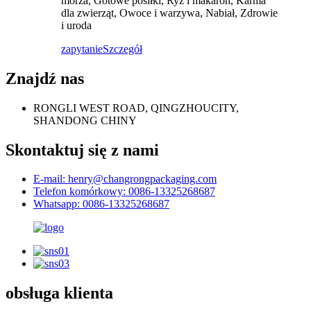
morza, Gotowe posiłki, Ryż i makaron, Karma
dla zwierząt, Owoce i warzywa, Nabiał, Zdrowie
i uroda
zapytanie
Szczegół
Znajdź nas
RONGLI WEST ROAD, QINGZHOUCITY,
SHANDONG CHINY
Skontaktuj się z nami
E-mail: henry@changrongpackaging.com
Telefon komórkowy: 0086-13325268687
Whatsapp: 0086-13325268687
obsługa klienta