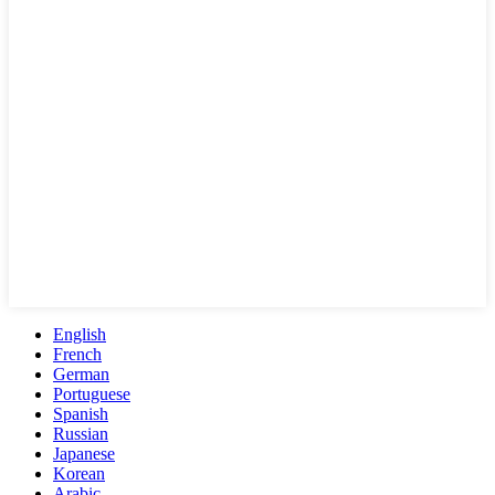
English
French
German
Portuguese
Spanish
Russian
Japanese
Korean
Arabic