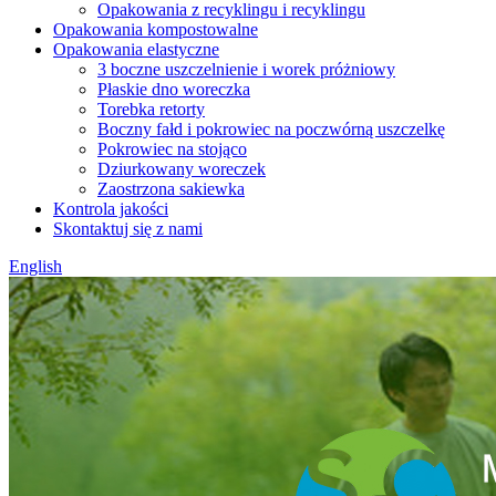
Opakowania z recyklingu i recyklingu
Opakowania kompostowalne
Opakowania elastyczne
3 boczne uszczelnienie i worek próżniowy
Płaskie dno woreczka
Torebka retorty
Boczny fałd i pokrowiec na poczwórną uszczelkę
Pokrowiec na stojąco
Dziurkowany woreczek
Zaostrzona sakiewka
Kontrola jakości
Skontaktuj się z nami
English