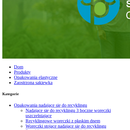
Dom
Produkty
Opakowania elastyczne
Zaostrzona sakiewka
Kategorie
Opakowania nadające się do recyklingu
Nadające się do recyklingu 3 boczne woreczki
uszczelniające
Recyklingowe woreczki z płaskim dnem
Woreczki stojące nadające się do recyklingu